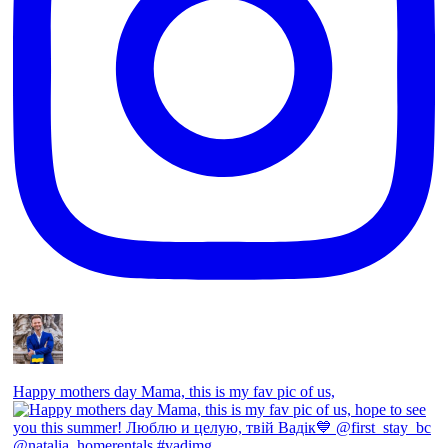
Happy mothers day Mama, this is my fav pic of us,