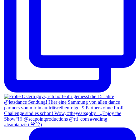
#teamtanziki 💙🤍)