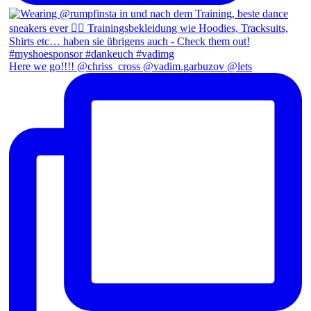
Here we go!!!! @chriss_cross @vadim.garbuzov @lets