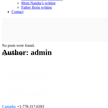
Mom Natalia’s writing
Father Boris writing
Contact
No posts were found.
Author: admin
Sponsored by
Canada:
+1-778­-317-­6393