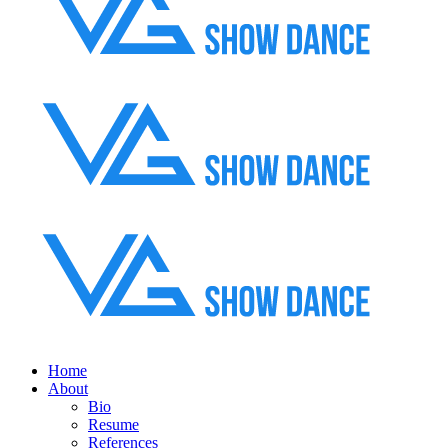
Home
About
Bio
Resume
References