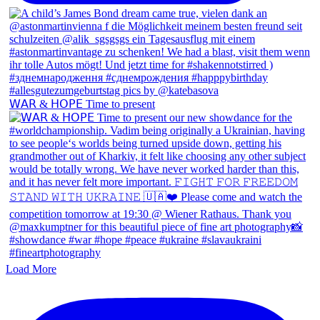
𝖶𝖠𝖱 & 𝖧𝖮𝖯𝖤 Time to present
Load More