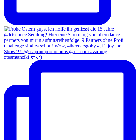
#teamtanziki 💙🤍)