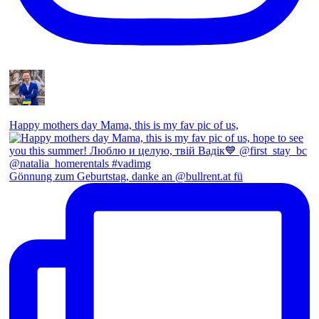
Happy mothers day Mama, this is my fav pic of us,
Gönnung zum Geburtstag, danke an @bullrent.at fü