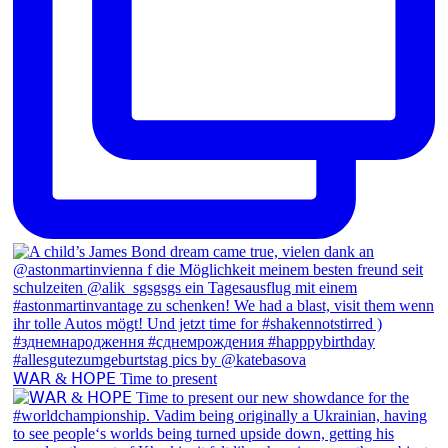
𝖶𝖠𝖱 & 𝖧𝖮𝖯𝖤 Time to present