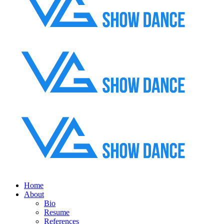
Home
About
Bio
Resume
References