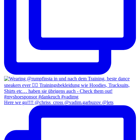
Here we go!!!! @chriss_cross @vadim.garbuzov @lets