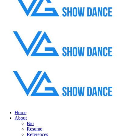
Home
About
Bio
Resume
References