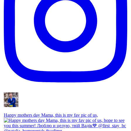
Happy mothers day Mama, this is my fav pic of us,