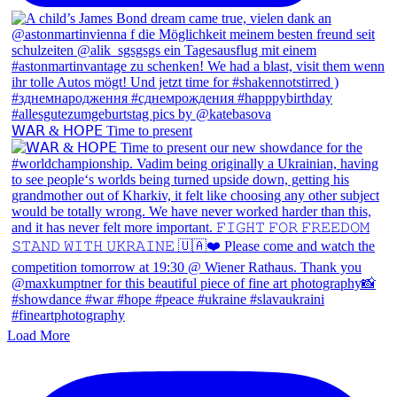
𝖶𝖠𝖱 & 𝖧𝖮𝖯𝖤 Time to present
Load More