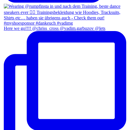
Here we go!!!! @chriss_cross @vadim.garbuzov @lets