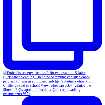
#teamtanziki 💙🤍)