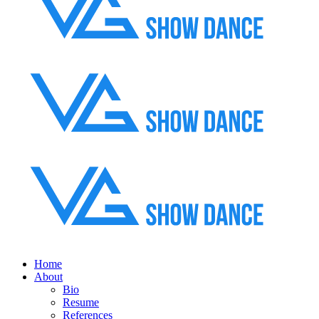
Home
About
Bio
Resume
References