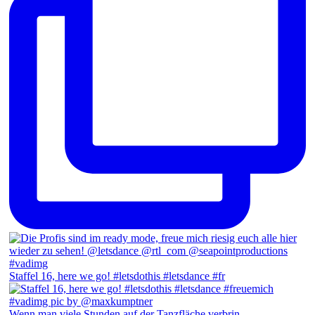
Staffel 16, here we go! #letsdothis #letsdance #fr
Wenn man viele Stunden auf der Tanzfläche verbrin