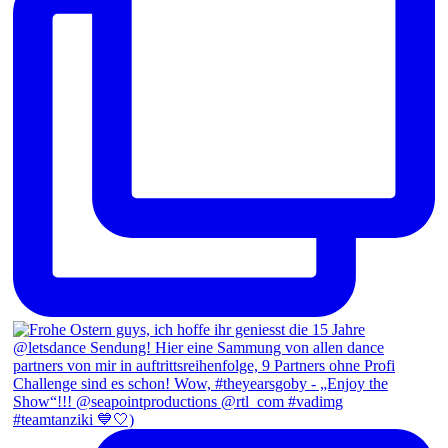
#teamtanziki 💙🤍)