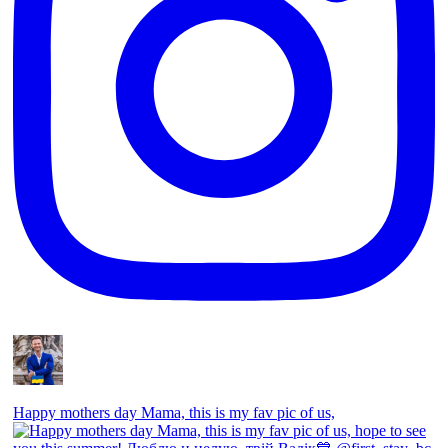
Happy mothers day Mama, this is my fav pic of us,