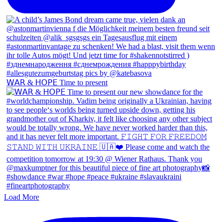
𝖶𝖠𝖱 & 𝖧𝖮𝖯𝖤 Time to present
Load More