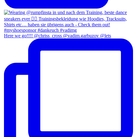
Here we go!!!! @chriss_cross @vadim.garbuzov @lets