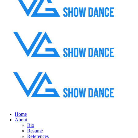
Home
About
Bio
Resume
References