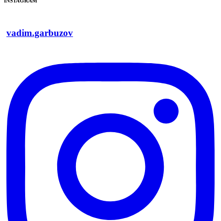
INSTAGRAM
vadim.garbuzov