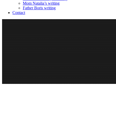
Mom Natalia’s writing
Father Boris writing
Contact
SuperDollz Showroom