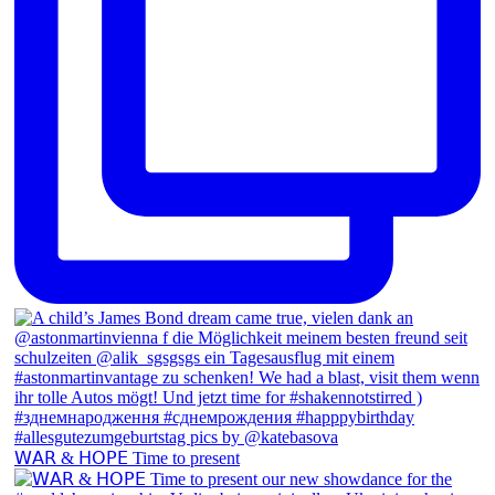
𝖶𝖠𝖱 & 𝖧𝖮𝖯𝖤 Time to present