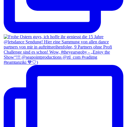
#teamtanziki 💙🤍)