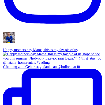
Happy mothers day Mama, this is my fav pic of us,
Gönnung zum Geburtstag, danke an @bullrent.at fü