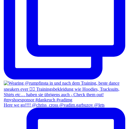
Here we go!!!! @chriss_cross @vadim.garbuzov @lets