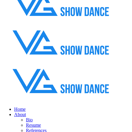
Home
About
Bio
Resume
References