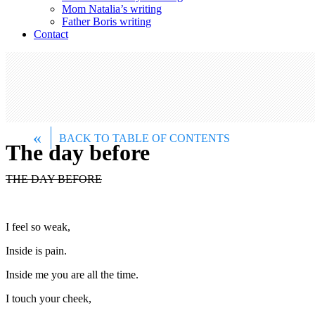
Mom Natalia’s writing
Father Boris writing
Contact
«
BACK TO TABLE OF CONTENTS
The day before
THE DAY BEFORE
I feel so weak,
Inside is pain.
Inside me you are all the time.
I touch your cheek,