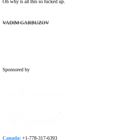
Oh why is all this so fucked up.
VADIM GARBUZOV
Sponsored by
Canada:
+1-778­-317-­6393