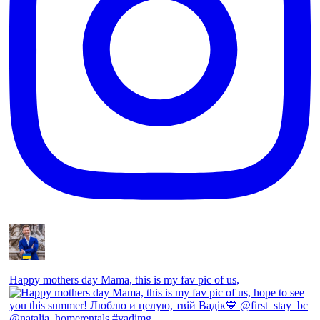
Happy mothers day Mama, this is my fav pic of us,