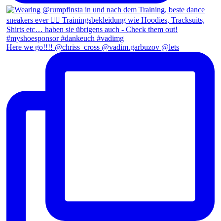
Here we go!!!! @chriss_cross @vadim.garbuzov @lets