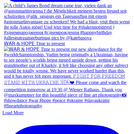
𝖶𝖠𝖱 & 𝖧𝖮𝖯𝖤 Time to present
Load More