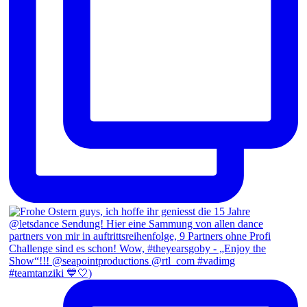
#teamtanziki 💙🤍)