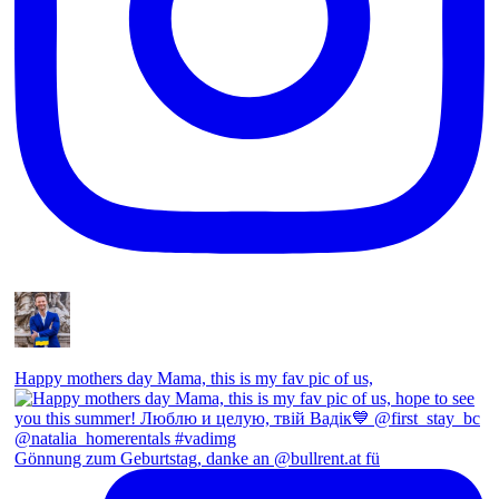
Happy mothers day Mama, this is my fav pic of us,
Gönnung zum Geburtstag, danke an @bullrent.at fü