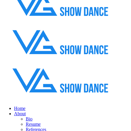
Home
About
Bio
Resume
References