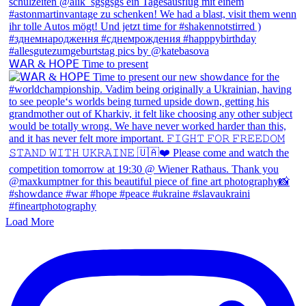
𝖶𝖠𝖱 & 𝖧𝖮𝖯𝖤 Time to present
Load More