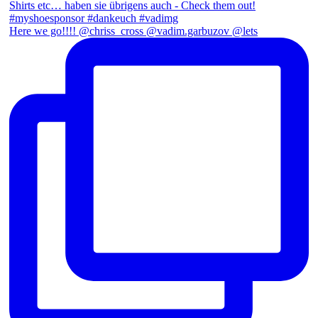
Here we go!!!! @chriss_cross @vadim.garbuzov @lets