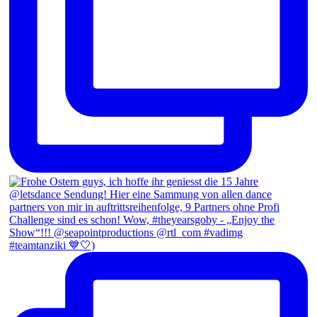
#teamtanziki 💙🤍)