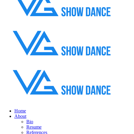
Home
About
Bio
Resume
References