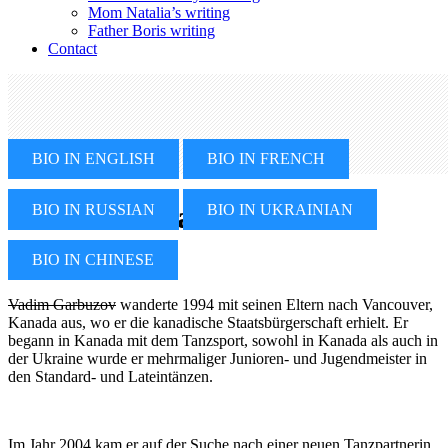
Mom Natalia’s writing
Father Boris writing
Contact
BIO IN ENGLISH
BIO IN FRENCH
Bio in German
BIO IN RUSSIAN
BIO IN UKRAINIAN
BIO IN CHINESE
Vadim Garbuzov
wanderte 1994 mit seinen Eltern nach Vancouver,
Kanada aus, wo er die kanadische Staatsbürgerschaft erhielt. Er
begann in Kanada mit dem Tanzsport, sowohl in Kanada als auch in
der Ukraine wurde er mehrmaliger Junioren- und Jugendmeister in
den Standard- und Lateintänzen.
Im Jahr 2004 kam er auf der Suche nach einer neuen Tanzpartnerin