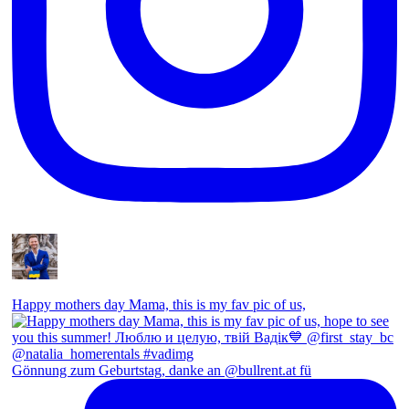
Happy mothers day Mama, this is my fav pic of us,
Gönnung zum Geburtstag, danke an @bullrent.at fü