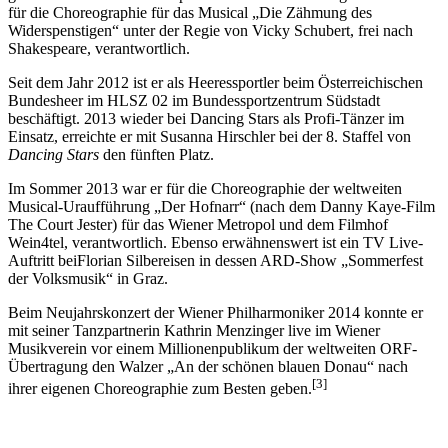
für die Choreographie für das Musical „Die Zähmung des
Widerspenstigen“ unter der Regie von Vicky Schubert, frei nach
Shakespeare, verantwortlich.
Seit dem Jahr 2012 ist er als Heeressportler beim Österreichischen
Bundesheer im HLSZ 02 im Bundessportzentrum Südstadt
beschäftigt. 2013 wieder bei Dancing Stars als Profi-Tänzer im
Einsatz, erreichte er mit Susanna Hirschler bei der 8. Staffel von
Dancing Stars
den fünften Platz.
Im Sommer 2013 war er für die Choreographie der weltweiten
Musical-Uraufführung „Der Hofnarr“ (nach dem Danny Kaye-Film
The Court Jester) für das Wiener Metropol und dem Filmhof
Wein4tel, verantwortlich. Ebenso erwähnenswert ist ein TV Live-
Auftritt beiFlorian Silbereisen in dessen ARD-Show „Sommerfest
der Volksmusik“ in Graz.
Beim Neujahrskonzert der Wiener Philharmoniker 2014 konnte er
mit seiner Tanzpartnerin Kathrin Menzinger live im Wiener
Musikverein vor einem Millionenpublikum der weltweiten ORF-
Übertragung den Walzer „An der schönen blauen Donau“ nach
[3]
ihrer eigenen Choreographie zum Besten geben.