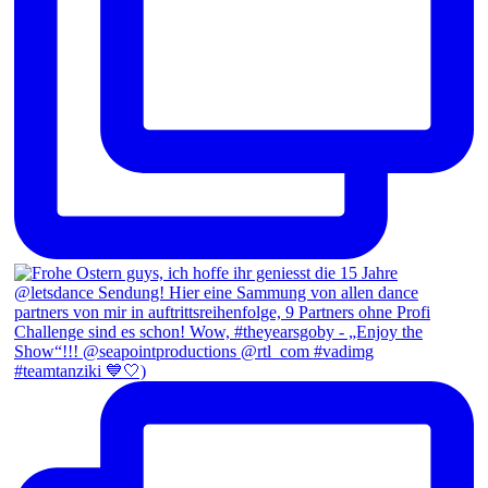
#teamtanziki 💙🤍)