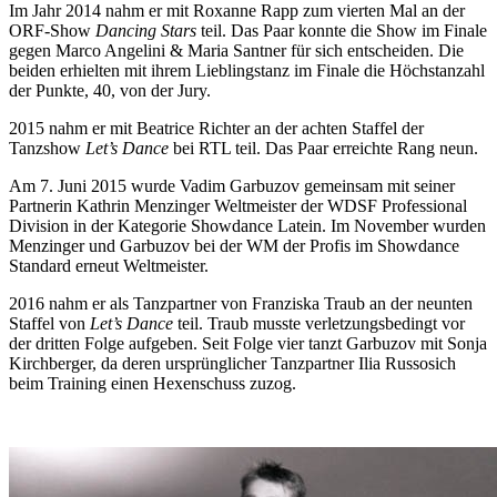
Im Jahr 2014 nahm er mit Roxanne Rapp zum vierten Mal an der
ORF-Show
Dancing Stars
teil. Das Paar konnte die Show im Finale
gegen Marco Angelini & Maria Santner für sich entscheiden. Die
beiden erhielten mit ihrem Lieblingstanz im Finale die Höchstanzahl
der Punkte, 40, von der Jury.
2015 nahm er mit Beatrice Richter an der achten Staffel der
Tanzshow
Let’s Dance
bei RTL teil. Das Paar erreichte Rang neun.
Am 7. Juni 2015 wurde Vadim Garbuzov gemeinsam mit seiner
Partnerin Kathrin Menzinger Weltmeister der WDSF Professional
Division in der Kategorie Showdance Latein. Im November wurden
Menzinger und Garbuzov bei der WM der Profis im Showdance
Standard erneut Weltmeister.
2016 nahm er als Tanzpartner von Franziska Traub an der neunten
Staffel von
Let’s Dance
teil. Traub musste verletzungsbedingt vor
der dritten Folge aufgeben. Seit Folge vier tanzt Garbuzov mit Sonja
Kirchberger, da deren ursprünglicher Tanzpartner Ilia Russosich
beim Training einen Hexenschuss zuzog.