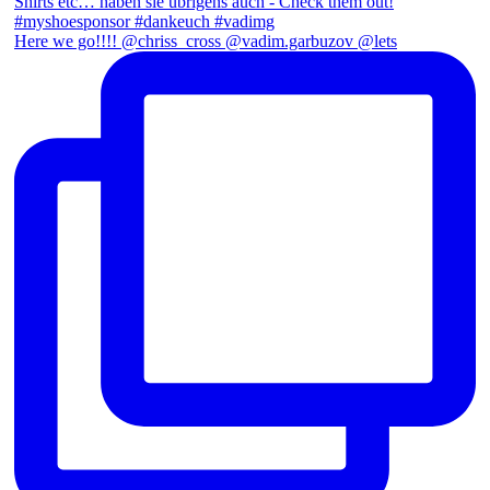
Here we go!!!! @chriss_cross @vadim.garbuzov @lets