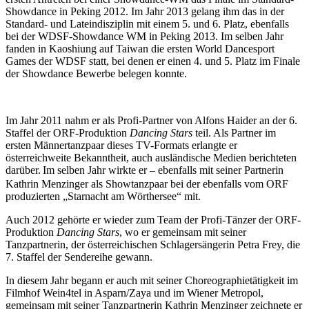
Showdance in Peking 2012. Im Jahr 2013 gelang ihm das in der
Standard- und Lateindisziplin mit einem 5. und 6. Platz, ebenfalls
bei der WDSF-Showdance WM in Peking 2013. Im selben Jahr
fanden in Kaoshiung auf Taiwan die ersten World Dancesport
Games der WDSF statt, bei denen er einen 4. und 5. Platz im Finale
der Showdance Bewerbe belegen konnte.
Im Jahr 2011 nahm er als Profi-Partner von Alfons Haider an der 6.
Staffel der ORF-Produktion
Dancing Stars
teil. Als Partner im
ersten Männertanzpaar dieses TV-Formats erlangte er
österreichweite Bekanntheit, auch ausländische Medien berichteten
darüber.
Im selben Jahr wirkte er – ebenfalls mit seiner Partnerin
Kathrin Menzinger als Showtanzpaar bei der ebenfalls vom ORF
produzierten „Starnacht am Wörthersee“ mit.
Auch 2012 gehörte er wieder zum Team der Profi-Tänzer der ORF-
Produktion
Dancing Stars
, wo er gemeinsam mit seiner
Tanzpartnerin, der österreichischen Schlagersängerin Petra Frey, die
7. Staffel der Sendereihe gewann.
In diesem Jahr begann er auch mit seiner Choreographietätigkeit im
Filmhof Wein4tel in Asparn/Zaya und im Wiener Metropol,
gemeinsam mit seiner Tanzpartnerin Kathrin Menzinger zeichnete er