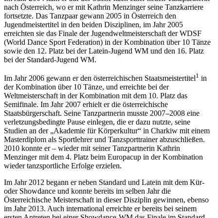
nach Österreich, wo er mit Kathrin Menzinger seine Tanzkarriere
fortsetzte. Das Tanzpaar gewann 2005 in Österreich den
Jugendmeistertitel in den beiden Disziplinen, im Jahr 2005
erreichten sie das Finale der Jugendweltmeisterschaft der WDSF
(World Dance Sport Federation) in der Kombination über 10 Tänze
sowie den 12. Platz bei der Latein-Jugend WM und den 16. Platz
bei der Standard-Jugend WM.
1
Im Jahr 2006 gewann er den österreichischen Staatsmeistertitel
in
der Kombination über 10 Tänze, und erreichte bei der
Weltmeisterschaft in der Kombination mit dem 10. Platz das
Semifinale. Im Jahr 2007 erhielt er die österreichische
Staatsbürgerschaft. Seine Tanzpartnerin musste 2007–2008 eine
verletzungsbedingte Pause einlegen, die er dazu nutzte, seine
Studien an der „Akademie für Körperkultur“ in Charkiw mit einem
Masterdiplom als Sportlehrer und Tanzsporttrainer abzuschließen.
2010 konnte er – wieder mit seiner Tanzpartnerin Kathrin
Menzinger mit dem 4. Platz beim Europacup in der Kombination
wieder tanzsportliche Erfolge erzielen.
Im Jahr 2012 begann er neben Standard und Latein mit dem Kür-
oder Showdance und konnte bereits im selben Jahr die
Österreichische Meisterschaft in dieser Disziplin gewinnen, ebenso
im Jahr 2013. Auch international erreichte er bereits bei seinem
ersten Antreten bei einer Showdance-WM das Finale im Standard-